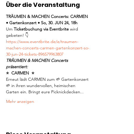
Über die Veranstaltung
TRÄUMEN & MACHEN Concerts: CARMEN 
• Gartenkonzert • So, 30. JUN 24, 18h
Um 
Ticketbuchung via Eventbrite
 wird 
gebeten! 👇
https://www.eventbrite.de/e/traumen-
machen-concerts-carmen-gartenkonzert-so-
30-jun-24-tickets-896579963807
TRÄUMEN & MACHEN Concerts 
präsentiert:
⭐️  CARMEN  ⭐️
Erneut lädt CARMEN zum 🌱 Gartenkonzert 
🌱 in ihren wundervollen, heimischen 
Garten ein. Bringt eure Picknickdecken...
Mehr anzeigen