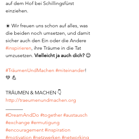
auf dem Hof bei Schillingsfürst 
einziehen.
☀️ Wir freuen uns schon auf alles, was 
die beiden noch umsetzen, und damit 
sicher auch den Ein oder die Andere 
#inspirieren
, ihre Träume in die Tat 
umzusetzen. 
Vielleicht ja auch dich? 
😉
#TräumenUndMachen
#miteinander
! 
💚 💪
TRÄUMEN & MACHEN 👇
http://traeumenundmachen.org
_______
#DreamAndDo
#together
#austausch
#exchange
#ermutigung
#encouragement
#inspiration
#motivation
#netzwerken
#networking