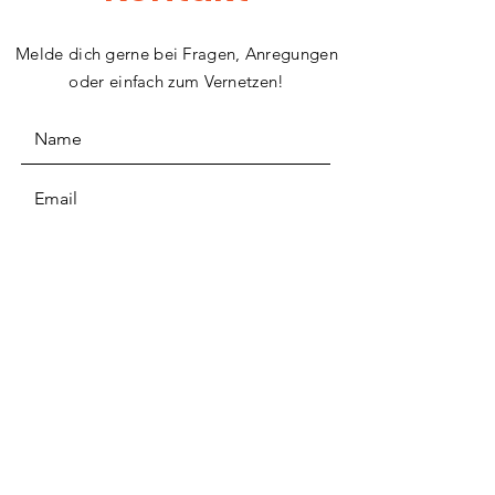
Melde dich gerne bei Fragen, Anregungen
oder einfach zum Vernetzen!
Ich akzeptiere die jeweilige
Datenschutzpolitik
ABSENDEN
TRÄUMEN & MACHEN