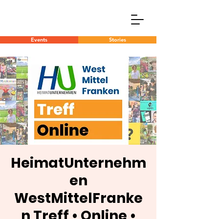
Events
Stories
HeimatUnternehm
en
WestMittelFranke
n Treff • Online •