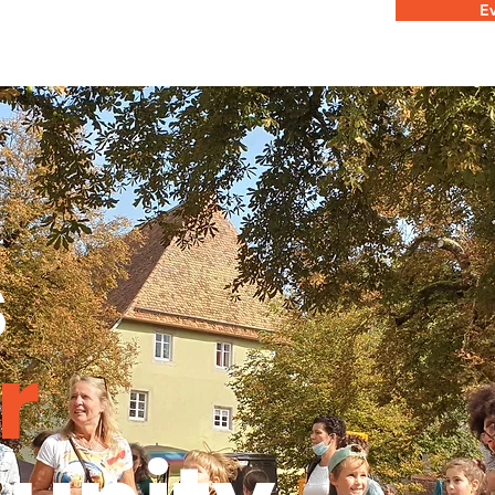
Ev
s
r