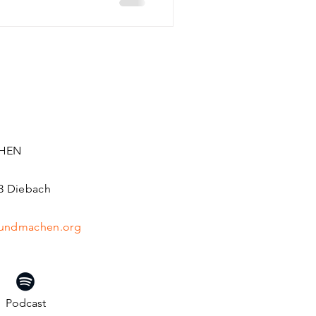
HEN
83 Diebach
undmachen.org
Podcast