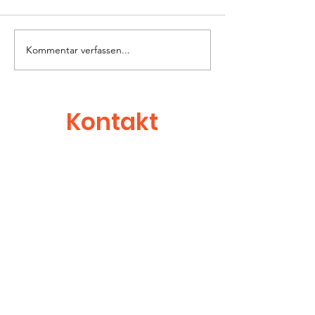
Kommentar verfassen...
Traum-Konzert im
TRÄUMEN & M
Fitness-Studio
Concerts mit
fulminantem
Neustart: CA
Kontakt
Melde dich gerne bei Fragen, Anregungen
oder einfach zum Vernetzen!