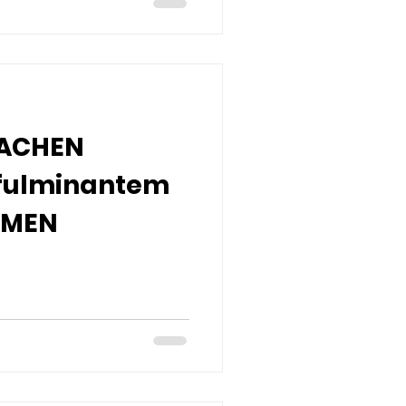
ACHEN
 fulminantem
RMEN