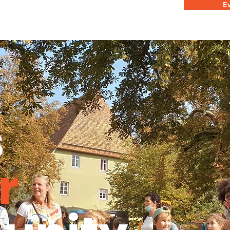
Ev
s
r