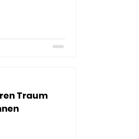
hren Traum
hnen