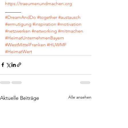
https://traeumenundmachen.org
_______
#DreamAndDo
#together
#austausch
#ermutigung
#inspiration
#motivation
#netzwerken
#networking
#mitmachen
#HeimatUnternehmenBayern
#WestMittelFranken
#HUWMF
#HeimatWert
Alle ansehen
Aktuelle Beiträge