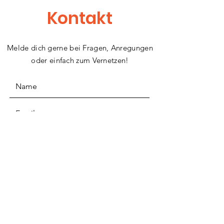
Neustart: CA
Kontakt
Melde dich gerne bei Fragen, Anregungen
oder einfach zum Vernetzen!
Ich akzeptiere die jeweilige
Datenschutzpolitik
ABSENDEN