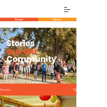
Events
Stories
Stories
aus der
Community
Stories