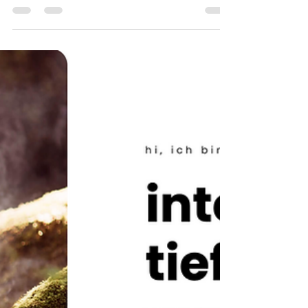
2. Juli 2024
2 Min. Lesezeit
TRÄUMEN & MACHEN
Concerts mit fulminantem
Neustart: CARMEN