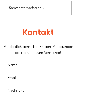
Kommentar verfassen...
Traum-Konzert im
TRÄUMEN & M
Fitness-Studio
Concerts mit
fulminantem
Neustart: CA
Kontakt
Melde dich gerne bei Fragen, Anregungen
oder einfach zum Vernetzen!
Ich akzeptiere die jeweilige
Datenschutzpolitik