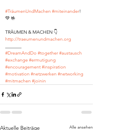
#TräumenUndMachen
#miteinander
! 
💚 🤟
TRÄUMEN & MACHEN 👇
http://traeumenundmachen.org
_______
#DreamAndDo
#together
#austausch
#exchange
#ermutigung
#encouragement
#inspiration
#motivation
#netzwerken
#networking
#mitmachen
#joinin
Alle ansehen
Aktuelle Beiträge