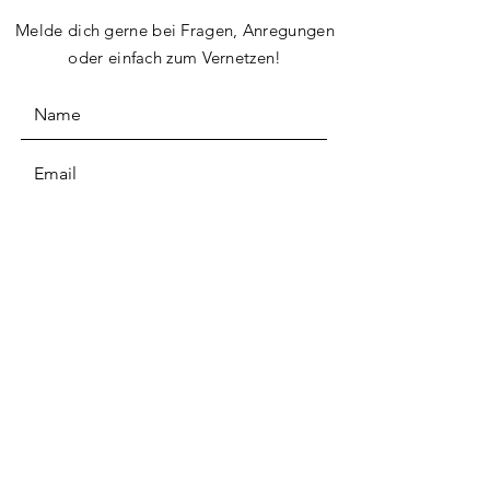
Melde dich gerne bei Fragen, Anregungen
oder einfach zum Vernetzen!
Ich akzeptiere die jeweilige
Datenschutzpolitik
ABSENDEN
TRÄUMEN & MACHEN